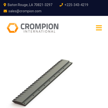
Baton Rouge, LA 70821-3297
+225-343-4219
sales@crompion.com