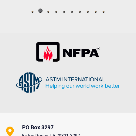
Salt Spreader
Well suited to stand up to challenging, corrosive and
abrasive environments, Crompion International’s
Cromgard Specialty Stainless Steels.
READ MORE
PO Box 3297
Baton Rouge, LA 70821-3297