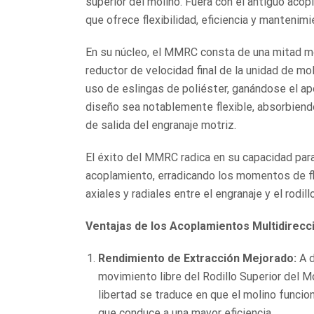
superior del molino. Fuera con el antiguo acop
que ofrece flexibilidad, eficiencia y mantenim
En su núcleo, el MMRC consta de una mitad mo
reductor de velocidad final de la unidad de mol
uso de eslingas de poliéster, ganándose el ap
diseño sea notablemente flexible, absorbiendo 
de salida del engranaje motriz.
El éxito del MMRC radica en su capacidad para 
acoplamiento, erradicando los momentos de f
axiales y radiales entre el engranaje y el rodill
Ventajas de los Acoplamientos Multidirecc
Rendimiento de Extracción Mejorado:
A d
movimiento libre del Rodillo Superior del 
libertad se traduce en que el molino funcio
que conduce a una mayor eficiencia.