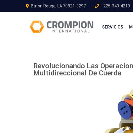
Baton Rouge, LA 70821-3297
+225-343-4219
SERVICIOS
M
Revolucionando Las Operacion
Multidireccional De Cuerda