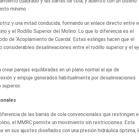
lamiento cuadrado y las barras de cola, y adentro con un diseño
iento mínimo.
triz y una mitad conducida, formando un enlace directo entre e
ino y el Rodillo Superior del Molino. Lo que lo diferencia es el
odo de ‘Acoplamiento de Cuerda’. Estas eslingas hacen que el
considerables desalineaciones entre el rodillo superior y el ej
crear parejas equilibradas en un plano normal al eje de
lexión y empuje generados habitualmente por desalineaciones
o superior.
ionales
iferencia de las barras de cola convencionales que restringen e
Molino, el MMRC permite un movimiento sin restricciones. Esta
ne en sus ajustes diseñados con una presión hidráulica óptima, l