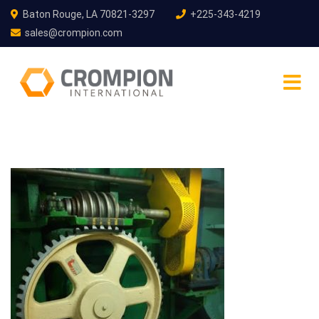
Baton Rouge, LA 70821-3297
+225-343-4219
sales@crompion.com