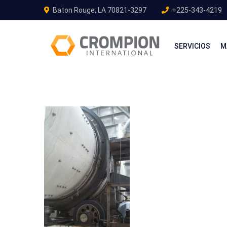
Baton Rouge, LA 70821-3297
+225-343-4219
SERVICIOS
M