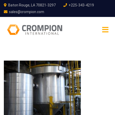
Baton Rouge, LA 70821-3297
+225-343-4219
sales@crompion.com