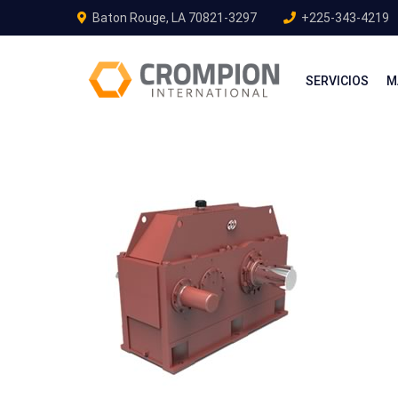
Baton Rouge, LA 70821-3297
+225-343-4219
SERVICIOS
M