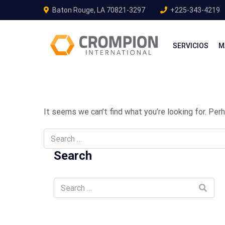
Baton Rouge, LA 70821-3297
+225-343-4219
SERVICIOS
M
It seems we can’t find what you’re looking for. Per
Search