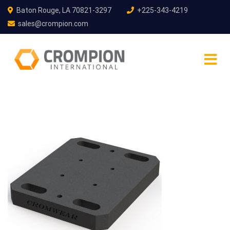
Baton Rouge, LA 70821-3297
+225-343-4219
sales@crompion.com