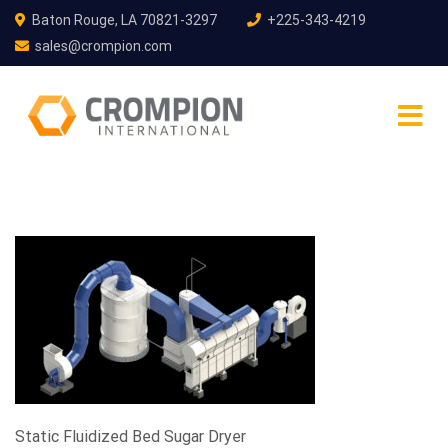
Baton Rouge, LA 70821-3297
+225-343-4219
sales@crompion.com
Static Fluidized Bed Sugar Dryer