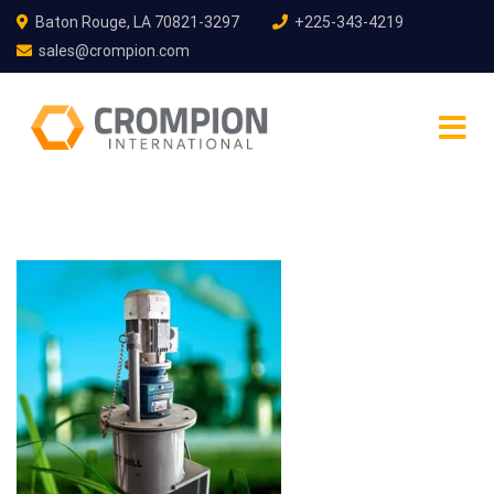
Baton Rouge, LA 70821-3297
+225-343-4219
sales@crompion.com