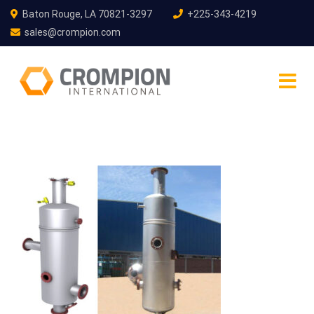
Baton Rouge, LA 70821-3297
+225-343-4219
sales@crompion.com