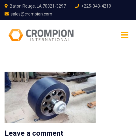
Baton Rouge, LA 70821-3297
+225-343-4219
sales@crompion.com
Leave a comment