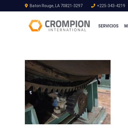
Baton Rouge, LA 70821-3297
+225-343-4219
SERVICIOS
M