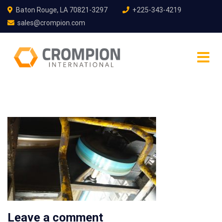
Baton Rouge, LA 70821-3297
+225-343-4219
sales@crompion.com
Leave a comment