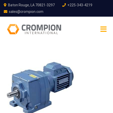
Baton Rouge, LA 70821-3297
+225-343-4219
sales@crompion.com