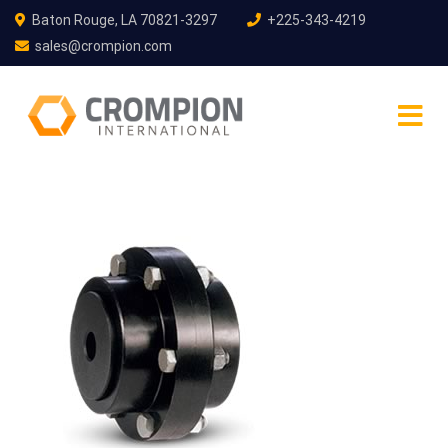
Baton Rouge, LA 70821-3297
+225-343-4219
sales@crompion.com