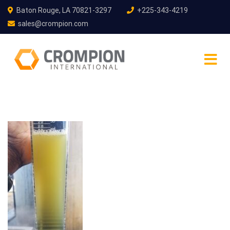
Baton Rouge, LA 70821-3297
+225-343-4219
sales@crompion.com