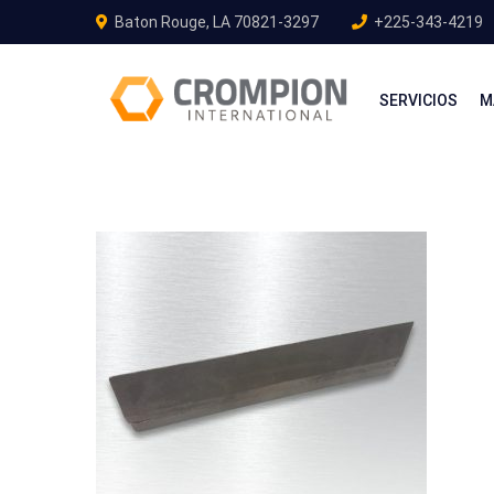
Baton Rouge, LA 70821-3297
+225-343-4219
SERVICIOS
M