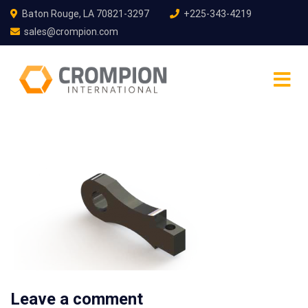
Baton Rouge, LA 70821-3297
+225-343-4219
sales@crompion.com
Leave a comment