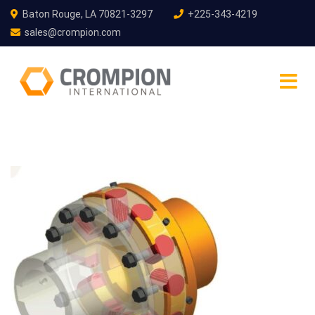
Baton Rouge, LA 70821-3297
+225-343-4219
sales@crompion.com