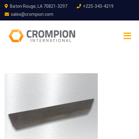
Baton Rouge, LA 70821-3297
+225-343-4219
sales@crompion.com