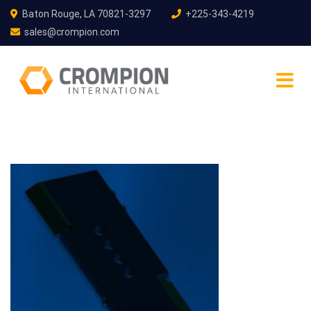
Baton Rouge, LA 70821-3297
+225-343-4219
sales@crompion.com