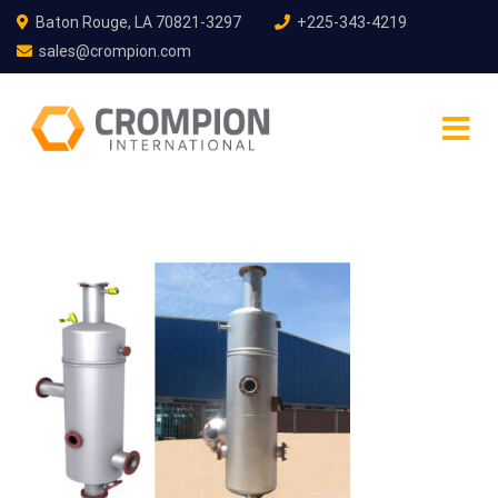
Baton Rouge, LA 70821-3297
+225-343-4219
sales@crompion.com