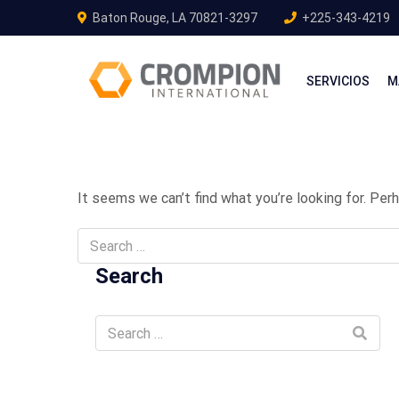
Baton Rouge, LA 70821-3297
+225-343-4219
SERVICIOS
M
It seems we can’t find what you’re looking for. Per
Search