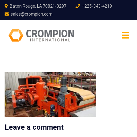
Baton Rouge, LA 70821-3297
+225-343-4219
sales@crompion.com
Leave a comment