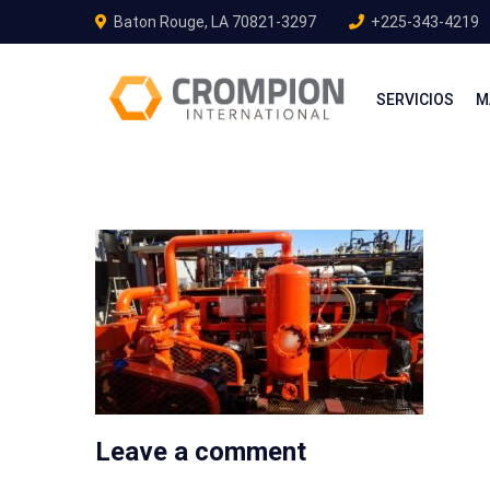
Baton Rouge, LA 70821-3297
+225-343-4219
SERVICIOS
M
Leave a comment